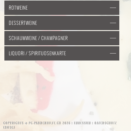
ROTWEINE
DESSERTWEINE
SCHAUMWEINE / CHAMPAGNER
LIQUORI / SPIRITUOSENKARTE
COPYRIGHTS ©
PC-PANNENHILFE.CH
2026 ¦
IMRESSUM
¦
DATENSCHUTZ
(NDSG)