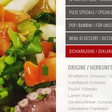
PIZZE SPECIALE / SPEZIA
PER I BAMBINI / FÜR UNS
MENU DI DESSERT / DESS
DICHIARAZIONE / DEKLAR
ORIGINE / HERKUNF
Rindfleisch: Schweiz/ 
Kalbfleisch: Schweiz
Poulet: Schweiz
Lamm: Irland
Vorderschinken: Schwei
Gänseleber Frankreich