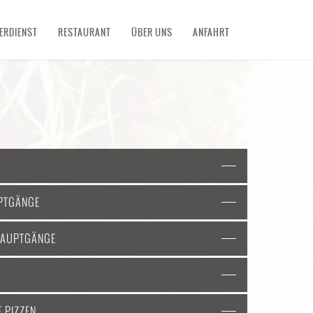
FERDIENST
RESTAURANT
ÜBER UNS
ANFAHRT
UPTGÄNGE
 HAUPTGÄNGE
E PIZZEN