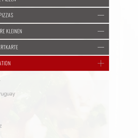
LPIZZAS
ERE KLEINEN
ERTKARTE
ATION
T
Uruguay
z