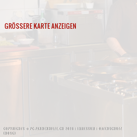
GRÖSSERE KARTE ANZEIGEN
COPYRIGHTS ©
PC-PANNENHILFE.CH
2026 ¦
IMRESSUM
¦
DATENSCHUTZ
(NDSG)