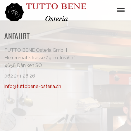
ANFAHRT
TUTTO BENE Osteria GmbH
Herrenmattstrasse 29 im Jurahof
4658 Däniken SO
062 291 26 26
info@tuttobene-osteria.ch